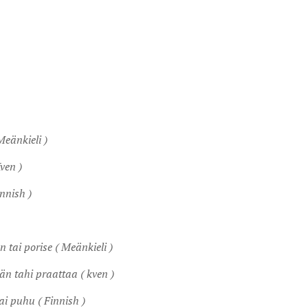
eänkieli )
ven )
nnish )
 tai porise ( Meänkieli )
än tahi praattaa ( kven )
ai puhu ( Finnish )