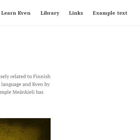
Learn Kven
Library
Links
Example text
ely related to Finnish
h language and Kven by
ample Meänkieli has