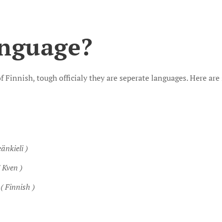
anguage?
f Finnish, tough officialy they are seperate languages. Here ar
nkieli )
( Kven )
( Finnish )