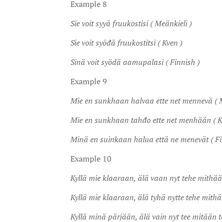
Example 8
Sie voit syyä fruukostisi ( Meänkieli )
Sie voit syöđä fruukostitsi ( Kven )
Sinä voit syödä aamupalasi ( Finnish )
Example 9
Mie en sunkhaan halvaa ette net mennevä ( M
Mie en sunkhaan tahđo ette net menhään ( K
Minä en suinkaan halua että ne menevät ( Fi
Example 10
Kyllä mie klaaraan, älä vaan nyt tehe mithään
Kyllä mie klaaraan, älä tyhä nytte tehe mithä
Kyllä minä pärjään, älä vain nyt tee mitään t