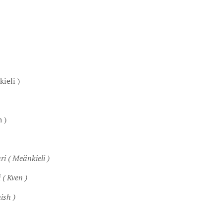
ieli )
 )
ri ( Meänkieli )
 ( Kven )
ish )