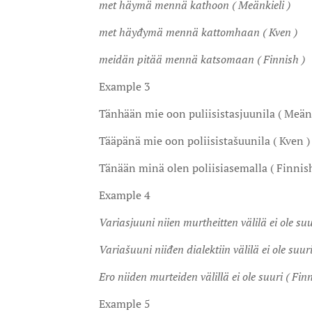
met häymä mennä kathoon ( Meänkieli )
met häyđymä mennä kattomhaan ( Kven )
meidän pitää mennä katsomaan ( Finnish )
Example 3
Tänhään mie oon puliisistasjuunila ( Meänk
Tääpänä mie oon poliisistašuunila ( Kven )
Tänään minä olen poliisiasemalla ( Finnish
Example 4
Variasjuuni niien murtheitten välilä ei ole suu
Variašuuni niiđen dialektiin välilä ei ole suuri
Ero niiden murteiden välillä ei ole suuri ( Finn
Example 5